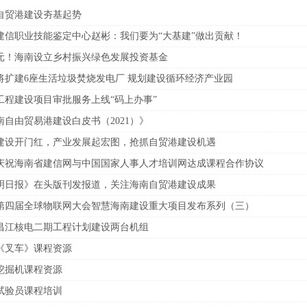
自贸港建设夯基起势
建信职业技能鉴定中心赵彬：我们要为“大基建”做出贡献！
亿元！海南设立乡村振兴绿色发展投资基金
将扩建6座生活垃圾焚烧发电厂 规划建设循环经济产业园
工程建设项目审批服务上线“码上办事”
南自由贸易港建设白皮书（2021）》
建设开门红，产业发展起宏图，抢抓自贸港建设机遇
庆祝海南省建信网与中国国家人事人才培训网达成课程合作协议
明日报》在头版刊发报道，关注海南自贸港建设成果
20第四届全球物联网大会智慧海南建设重大项目发布系列（三）
昌江核电二期工程计划建设两台机组
0《叉车》课程资源
0挖掘机课程资源
0试验员课程培训